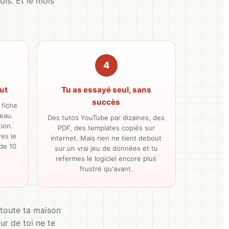
ois. Et le mois
4
out
Tu as essayé seul, sans
succès
 fiche
reau.
Des tutos YouTube par dizaines, des
ion.
PDF, des templates copiés sur
es le
internet. Mais rien ne tient debout
 de 10
sur un vrai jeu de données et tu
refermes le logiciel encore plus
frustré qu'avant.
 toute ta maison
ur de toi ne te