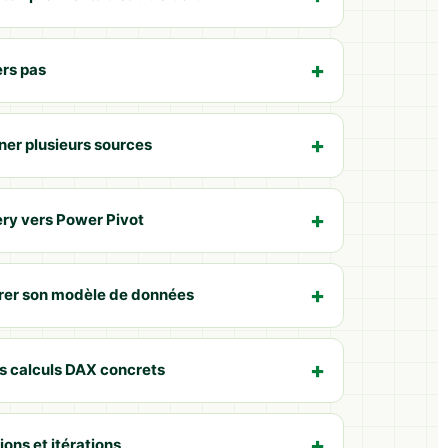
ers pas
er plusieurs sources
ry vers Power Pivot
urer son modèle de données
rs calculs DAX concrets
ions et itérations