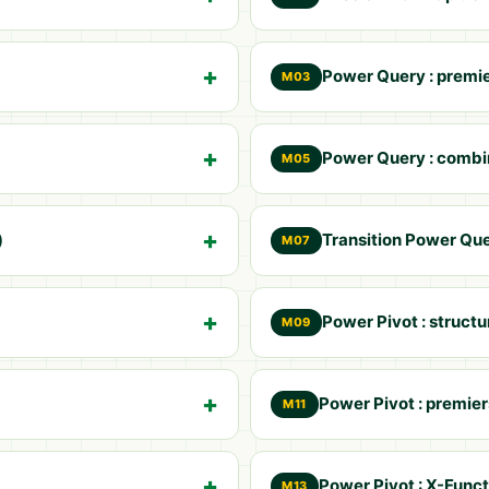
Power Query : premi
M03
Power Query : combin
M05
)
Transition Power Que
M07
Power Pivot : struct
M09
Power Pivot : premie
M11
Power Pivot : X-Funct
M13