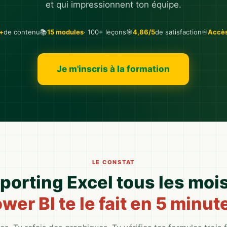
et qui impressionnent ton équipe.
+
de contenu
📚
15 modules
· 100+ leçons
🎯
4,86/5
de satisfaction
♾️
Accès
Je m'inscris à la formation
LE CONSTAT
eporting Excel tous les mo
wer BI te le fait en 5 minut