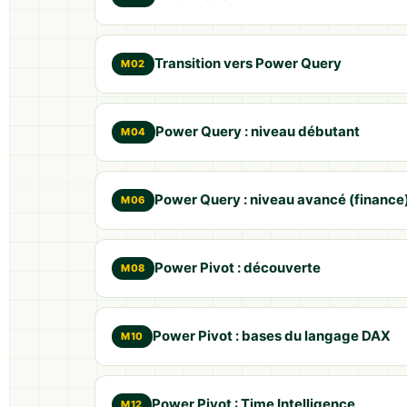
Transition vers Power Query
M02
Power Query : niveau débutant
M04
Power Query : niveau avancé (finance
M06
Power Pivot : découverte
M08
Power Pivot : bases du langage DAX
M10
Power Pivot : Time Intelligence
M12