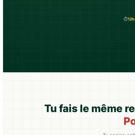
⏱️
12h
Tu fais le même r
Po