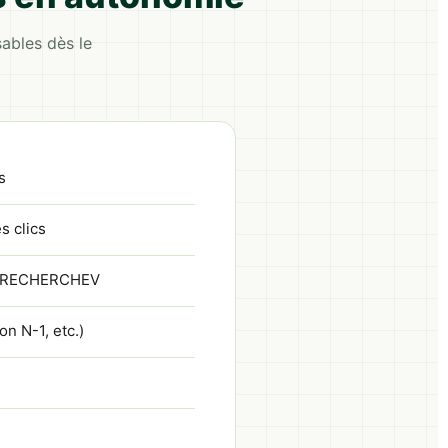
ables dès le
s
s clics
ans RECHERCHEV
n N-1, etc.)