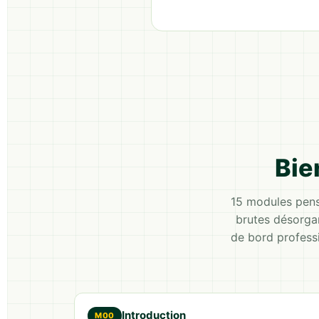
Bie
15 modules pens
brutes désorga
de bord professi
Introduction
M00