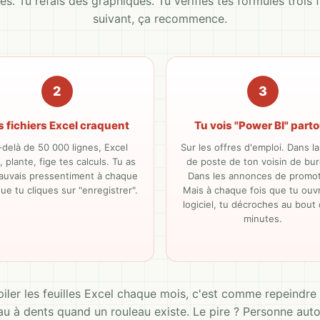
es. Tu refais des graphiques. Tu vérifies tes formules trois f
suivant, ça recommence.
2
3
s fichiers Excel craquent
Tu vois "Power BI" part
delà de 50 000 lignes, Excel
Sur les offres d'emploi. Dans la
 plante, fige tes calculs. Tu as
de poste de ton voisin de bu
auvais pressentiment à chaque
Dans les annonces de promot
que tu cliques sur "enregistrer".
Mais à chaque fois que tu ouvr
logiciel, tu décroches au bout
minutes.
iler les feuilles Excel chaque mois, c'est comme repeindre
u à dents quand un rouleau existe. Le pire ? Personne auto