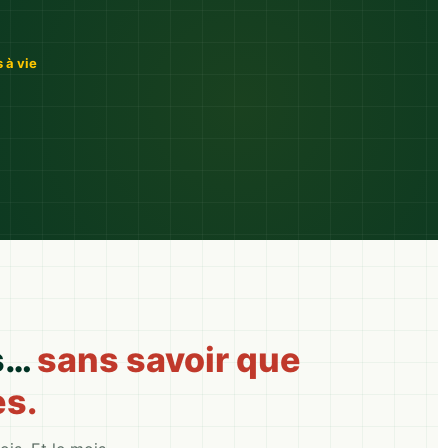
 à vie
is…
sans savoir que
es.